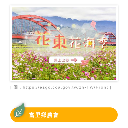
| 圖：https://ezgo.coa.gov.tw/zh-TW/Front |
富里鄉農會