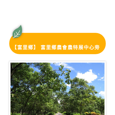
【富里鄉】 富里鄉農會農特展中心旁