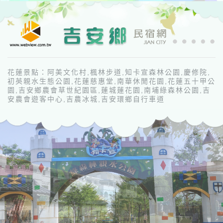
花蓮景點：阿美文化村,楓林步道,知卡宣森林公園,慶修院,
初英親水生態公園,花蓮慈惠堂,南華休閒花園,花蓮五十甲公
園,吉安鄉農會草世紀園區,蓮城蓮花園,南埔綠森林公園,吉
安農會遊客中心,吉農冰城,吉安環鄉自行車道