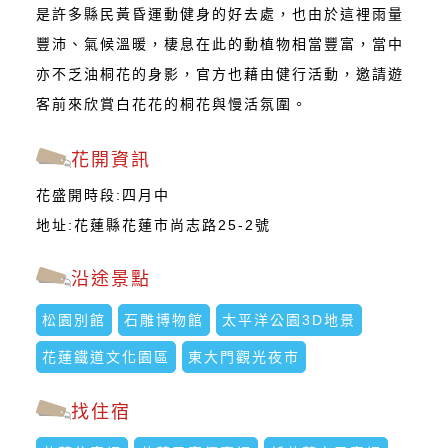
是許多縣民黃昏運動健身的好去處，也由於這裡雨量
豐沛、氣候溫暖，棲息在此的動植物相當豐富，當中
亦不乏油桐花的身影，官方也藉由健行活動，邀請遊
客前來欣賞白花花的桐花與慢活氛圍。
花開資訊
花盛開時段:四月中
地址:花蓮縣花蓮市尚志路25-2號
沿途景點
松園別館
石雕博物館
太平洋公園3D地景
花蓮鐵道文化園區
東大門觀光夜市
找住宿