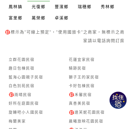
鳳林鎮
光復鄉
豐濱鄉
瑞穗鄉
秀林鄉
富里鄉
萬榮鄉
卓溪鄉
標示為"可線上預定"，"使用國旅卡"之商家，無標示之商
家請以電話詢問訂房
立群花園民宿
花蓮宜家民宿
趣日包棟民宿
騎跡民宿
藍海心園親子民宿
獅子王的家民宿
白色別苑民宿
卡好包棟民宿
雨晴民宿
禾馨民宿
好所在庭園民宿
真善美民宿
旋轉吧小人國民宿
達芙妮花園民宿
梅蘭美家
晨曦旅映花園民宿