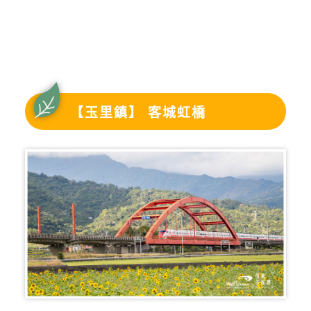
【玉里鎮】 客城虹橋