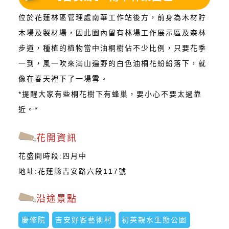
位於花蓮林區管理處南華工作站後方，前身為木材貯
木場及製材場，因此園內留有林場工作展示區及森林
步道，種植的植物當中油桐樹佔不少比例，只要花季
一到，風一吹來滿山遍野的白色油桐花紛紛落下，就
像在春天裡下了一場雪。
*提醒大家有些桐花樹下有蜂巢，要小心不要太過靠
近。*
花開資訊
花盛開時段:四月中
地址:花蓮縣吉安路六段117號
沿途景點
慶修院
吉安好客藝術村
初英親水生態公園