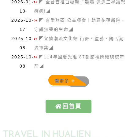
2026-01-
◤ 全台首推白狐親子農場 遛遛三星讓您
13
療癒!◢
2025-10-
◤ 有愛無礙 公益餐會｜助建花蓮新院・
17
守護無聲的生命◢
2025-10-
◤宜蘭潮流文化祭 街舞、塗鴉、饒舌潮
08
流市集◢
2025-10-
◤114年國慶光雕 87部影視閃耀總統府
08
前◢
回首頁