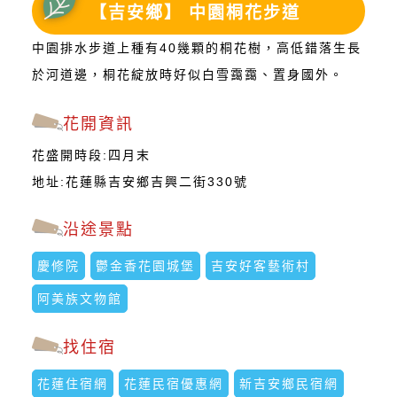
【吉安鄉】 中園桐花步道
中園排水步道上種有40幾顆的桐花樹，高低錯落生長
於河道邊，桐花綻放時好似白雪靄靄、置身國外。
花開資訊
花盛開時段:四月末
地址:花蓮縣吉安鄉吉興二街330號
沿途景點
慶修院
鬱金香花園城堡
吉安好客藝術村
阿美族文物館
找住宿
花蓮住宿網
花蓮民宿優惠網
新吉安鄉民宿網