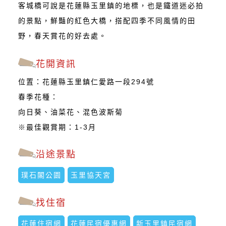
客城橋可說是花蓮縣玉里鎮的地標，也是鐵道迷必拍
的景點，鮮豔的紅色大橋，搭配四季不同風情的田
野，春天賞花的好去處。
花開資訊
位置：花蓮縣玉里鎮仁愛路一段294號
春季花種：
向日葵、油菜花、混色波斯菊
※最佳觀賞期：1-3月
沿途景點
璞石閣公園
玉里協天宮
找住宿
花蓮住宿網
花蓮民宿優惠網
新玉里鎮民宿網