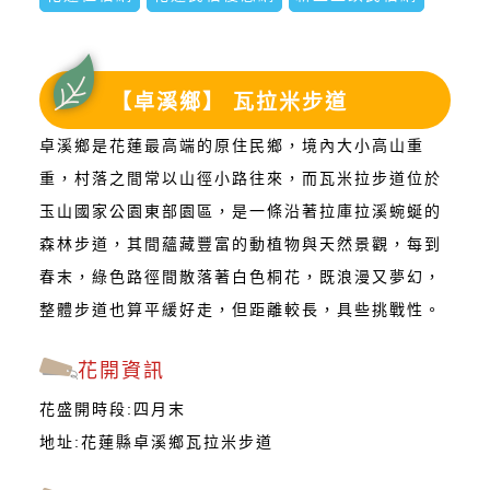
【卓溪鄉】 瓦拉米步道
卓溪鄉是花蓮最高端的原住民鄉，境內大小高山重
重，村落之間常以山徑小路往來，而瓦米拉步道位於
玉山國家公園東部園區，是一條沿著拉庫拉溪蜿蜒的
森林步道，其間蘊藏豐富的動植物與天然景觀，每到
春末，綠色路徑間散落著白色桐花，既浪漫又夢幻，
整體步道也算平緩好走，但距離較長，具些挑戰性。
花開資訊
花盛開時段:四月末
地址:花蓮縣卓溪鄉瓦拉米步道