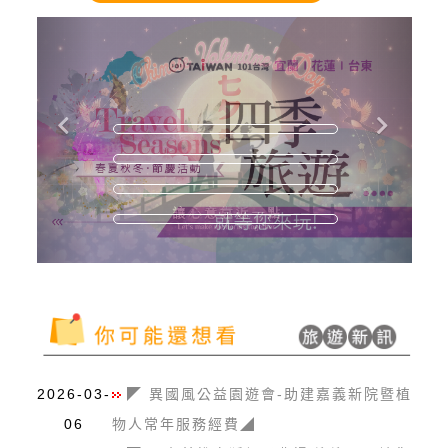
2026-03-
◤ 異國風公益園遊會-助建嘉義新院暨植
06
物人常年服務經費◢