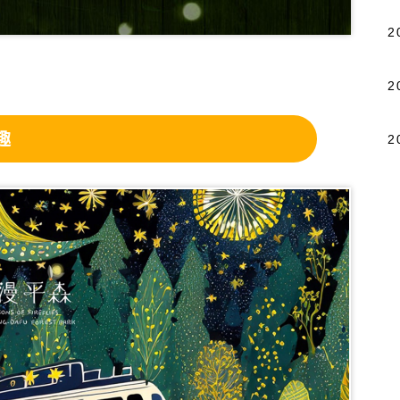
2
2
趣
2