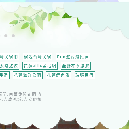
台灣民宿網
宿說台灣民宿
Fun遊台灣民宿
太鞍旅遊
花蓮villa民宿網
金針花季旅遊
民宿
花蓮海洋公園
花蓮鯉魚潭
瑞穗民宿
惠堂,南華休閒花園,花
,吉農冰城,吉安環鄉