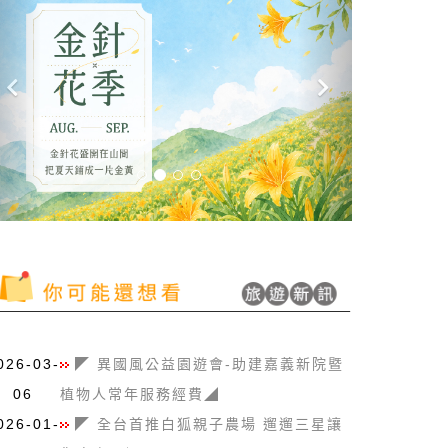
026-03-
◤ 異國風公益園遊會-助建嘉義新院暨
06
植物人常年服務經費◢
026-01-
◤ 全台首推白狐親子農場 遛遛三星讓