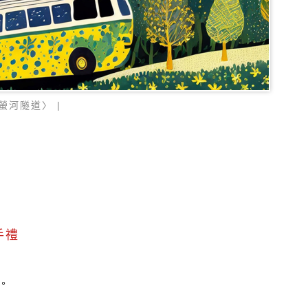
螢河隧道〉 |
手禮
。