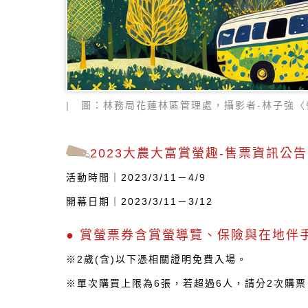
| 圖：林務局花蓮林區管理處，攝影者-林子強〈
2023大農大富賞螢趣-售票資訊公告
活動時間｜2023/3/11－4/9
開幕日期｜2023/3/11－3/12
● 賞螢票券含賞螢導覽、保險與在地伴
※2歲(含)以下憑相關證明免費入場。
※單次購買上限為6張，若超過6人，請分2次購票