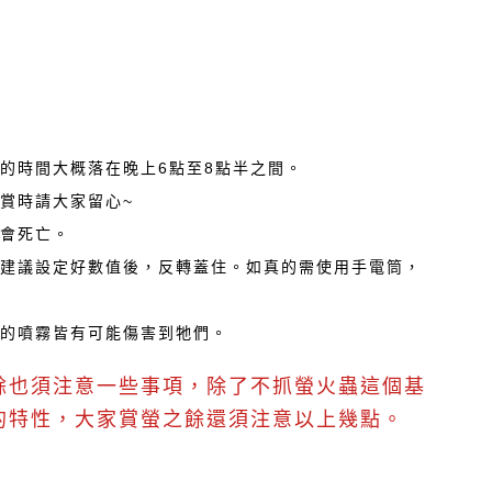
的時間大概落在晚上6點至8點半之間。
賞時請大家留心~
就會死亡。
也建議設定好數值後，反轉蓋住。如真的需使用手電筒，
學的噴霧皆有可能傷害到牠們。
餘也須注意一些事項，除了不抓螢火蟲這個基
的特性，大家賞螢之餘還須注意以上幾點。