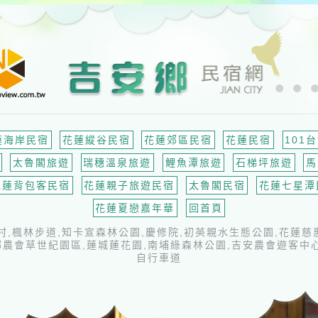
蓮海岸民宿
花蓮縱谷民宿
花蓮郊區民宿
花蓮民宿
101
太魯閣旅遊
瑞穗溫泉旅遊
鯉魚潭旅遊
石梯坪旅遊
馬
花蓮背包客民宿
花蓮親子旅遊民宿
太魯閣民宿
花蓮七星潭
花蓮夏戀嘉年華
回首頁
,楓林步道,知卡宣森林公園,慶修院,初英親水生態公園,花蓮慈
鄉農會草世紀園區,蓮城蓮花園,南埔綠森林公園,吉安農會遊客中心
自行車道