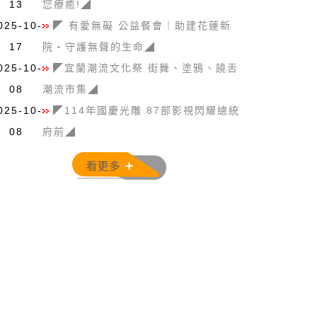
13
您療癒!◢
025-10-
◤ 有愛無礙 公益餐會｜助建花蓮新
17
院・守護無聲的生命◢
025-10-
◤宜蘭潮流文化祭 街舞、塗鴉、饒舌
08
潮流市集◢
025-10-
◤114年國慶光雕 87部影視閃耀總統
08
府前◢