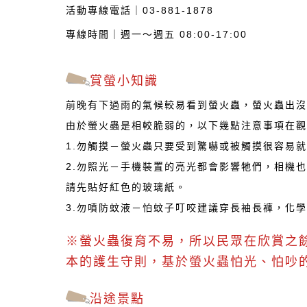
活動專線電話｜03-881-1878
專線時間｜週一～週五 08:00-17:00
賞螢小知識
前晚有下過雨的氣候較易看到螢火蟲，螢火蟲出沒
由於螢火蟲是相較脆弱的，以下幾點注意事項在觀
1.勿觸摸－螢火蟲只要受到驚嚇或被觸摸很容易
2.勿照光－手機裝置的亮光都會影響牠們，相機
請先貼好紅色的玻璃紙。
3.勿噴防蚊液－怕蚊子叮咬建議穿長袖長褲，化
※螢火蟲復育不易，所以民眾在欣賞之
本的護生守則，基於螢火蟲怕光、怕吵
沿途景點