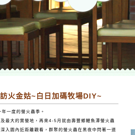
夜訪火金姑~白日加碼牧場DIY~
一年一度的螢火蟲季。
及最大的賞螢地，再來4-5月就由壽豐鄉鯉魚潭螢火蟲
可深入園內近距離觀看，群聚的螢火蟲在黑夜中閃著一道