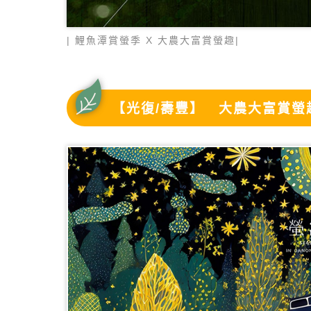
| 鯉魚潭賞螢季 X 大農大富賞螢趣|
【光復/壽豐】 大農大富賞螢