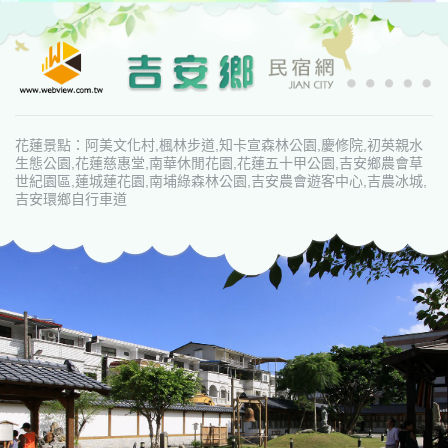
花蓮景點：阿美文化村,楓林步道,知卡宣森林公園,慶修院,初英親水
生態公園,花蓮慈惠堂,南華休閒花園,花蓮五十甲公園,吉安鄉農會草
世紀園區,蓮城蓮花園,南埔綠森林公園,吉安農會遊客中心,吉農冰城,
吉安環鄉自行車道