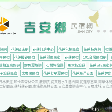
訊網
花蓮飯店網
花蓮訂房中心
花蓮包棟民宿
花蓮特惠網
宿
岸民宿
花蓮縱谷民宿
花蓮郊區民宿
花蓮民宿
101台灣民宿網
瑞穗溫泉旅遊
鯉魚潭旅遊
石梯坪旅遊
馬太鞍旅遊
花蓮villa民宿
子旅遊民宿
太魯閣民宿
花蓮七星潭民宿
花蓮海洋公園
花蓮鯉魚
楓林步道,知卡宣森林公園,慶修院,初英親水生態公園,花蓮慈惠堂,南華休閒
世紀園區,蓮城蓮花園,南埔綠森林公園,吉安農會遊客中心,吉農冰城,吉安