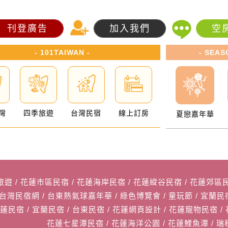
刊登廣告
加入我們
空
- 101TAIWAN -
- SEAS
灣
四季旅遊
台灣民宿
線上訂房
夏戀嘉年華
旅遊
/
花蓮市區民宿
/
花蓮海岸民宿
/
花蓮縱谷民宿
/
花蓮郊區
1台灣民宿網
/
台東熱氣球嘉年華
/
綠色博覽會
/
童玩節
/
宜蘭民
花蓮民宿
/
宜蘭民宿
/
台東民宿
/
花蓮網頁設計
/
花蓮寵物民宿
/
花蓮七星潭民宿
/
花蓮海洋公園
/
花蓮鯉魚潭
/
瑞