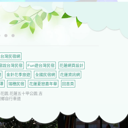
說台灣民宿網
宿說台灣民宿
Fun遊台灣民宿
花蓮網頁設計
網
金針花季旅遊
全國民宿網
花蓮資訊網
潭
瑞穗民宿
花蓮夏戀嘉年華
回首頁
花園,花蓮五十甲公園,吉
環鄉自行車道